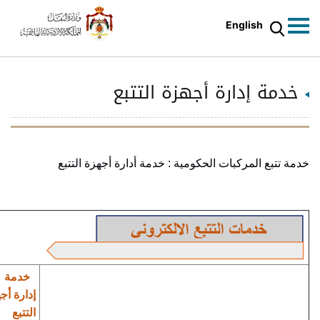
 التتبع
خدمة
إدارة أجهزة
التتبع